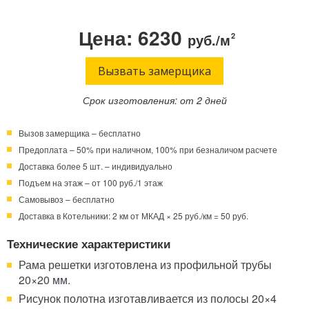
Телефон:
Режим работы:
Цена: 6230
руб./м
2
Круглосуточно!
+7 (495) 003-40-74
Вызвать замерщика
Срок изготовления: от 2 дней
Вызов замерщика – бесплатно
Предоплата – 50% при наличном, 100% при безналичом расчете
Доставка более 5 шт. – индивидуально
Подъем на этаж – от 100 руб./1 этаж
Самовывоз – бесплатно
Доставка в Котельники: 2 км от МКАД × 25 руб./км = 50 руб.
Технические характеристики
Рама решетки изготовлена из профильной трубы
20×20 мм.
Рисунок полотна изготавливается из полосы 20×4