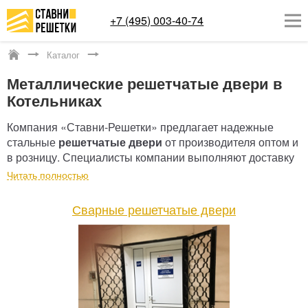
+7 (495) 003-40-74
Каталог
Котельники
Металлические решетчатые двери в
ОКОННЫЕ РЕШЕТКИ
Котельниках
СТАВНИ НА ОКНА
Компания «Ставни-Решетки» предлагает надежные
стальные
решетчатые двери
от производителя оптом и
КАТАЛОГ
в розницу. Специалисты компании выполняют доставку
УСЛУГИ
и монтаж готовых конструкций на территории Москвы и
Читать полностью
Московской области.
ДОСТАВКА
Сварные решетчатые двери
О НАС
КОНТАКТЫ
Заказать обратный звонок