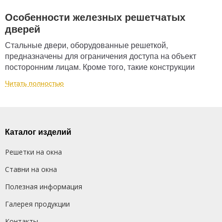
Особенности железных решетчатых
дверей
Стальные двери, оборудованные решеткой,
предназначены для ограничения доступа на объект
посторонним лицам. Кроме того, такие конструкции
позволяют визуально осмотреть территорию за
Читать полностью
пределами огороженной местности. Наши конструкции
востребованы для обустройства тамбуров и для защиты
помещений, в которых необходима постоянная
вентиляция.
Каталог изделий
Каковы особенности этой конструкции?
Решетки на окна
Доступная цена
Дверь с решеткой обладает малым весом по
Ставни на окна
сравнению с изделием с глухим полотном, поэтому
стоит дешевле. Заказывая решетки на двери в
Полезная информация
интернет-магазине производителя, вы экономите на
Галерея продукции
наценках посредников.
Контакты