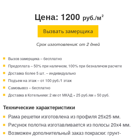
Телефон:
Режим работы:
Цена: 1200
руб./м
2
Круглосуточно!
+7 (495) 003-40-74
Вызвать замерщика
Срок изготовления: от 2 дней
Вызов замерщика – бесплатно
Предоплата – 50% при наличном, 100% при безналичом расчете
Доставка более 5 шт. – индивидуально
Подъем на этаж – от 100 руб./1 этаж
Самовывоз – бесплатно
Доставка в Котельники: 2 км от МКАД × 25 руб./км = 50 руб.
Технические характеристики
Рама решетки изготовлена из профиля 25x25 мм.
Рисунок полотна изготавливается из полосы 20х4 мм.
Возможен дополнительный заказ покраски: грунт-