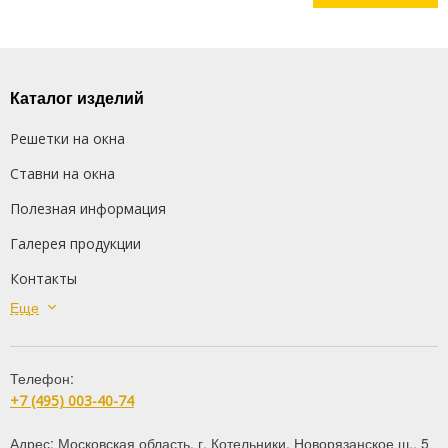
Каталог изделий
Решетки на окна
Ставни на окна
Полезная информация
Галерея продукции
Контакты
Еще
Сварные решетки
Кованые решетки
Телефон:
Распашные решетки
+7 (495) 003-40-74
Дутые решетки
Адрес:
Московская область
,
г. Котельники
,
Новорязанское ш., 5