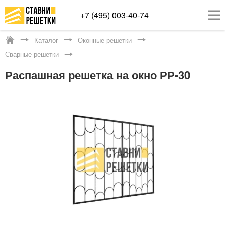
+7 (495) 003-40-74
Каталог
Оконные решетки
Котельники
Сварные решетки
ОКОННЫЕ РЕШЕТКИ
Распашная решетка на окно РР-30
СТАВНИ НА ОКНА
КАТАЛОГ
УСЛУГИ
ДОСТАВКА
О НАС
КОНТАКТЫ
Заказать обратный звонок