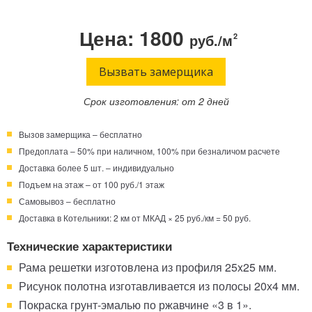
Телефон:
Режим работы:
Цена: 1800
руб./м
2
Круглосуточно!
+7 (495) 003-40-74
Вызвать замерщика
Срок изготовления: от 2 дней
Вызов замерщика – бесплатно
Предоплата – 50% при наличном, 100% при безналичом расчете
Доставка более 5 шт. – индивидуально
Подъем на этаж – от 100 руб./1 этаж
Самовывоз – бесплатно
Доставка в Котельники: 2 км от МКАД × 25 руб./км = 50 руб.
Технические характеристики
Рама решетки изготовлена из профиля 25x25 мм.
Рисунок полотна изготавливается из полосы 20х4 мм.
Покраска грунт-эмалью по ржавчине «3 в 1».