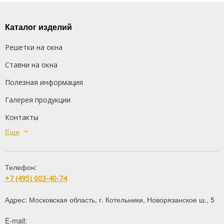
Каталог изделий
Решетки на окна
Ставни на окна
Полезная информация
Галерея продукции
Контакты
Еще
Сварные решетки
Кованые решетки
Телефон:
Распашные решетки
+7 (495) 003-40-74
Дутые решетки
Адрес:
Московская область
,
г. Котельники
,
Новорязанское ш., 5
Решетки на балкон
E-mail:
Глухие ставни