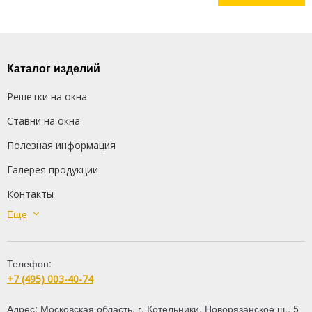
Каталог изделий
Решетки на окна
Ставни на окна
Полезная информация
Галерея продукции
Контакты
Еще
Сварные решетки
Кованые решетки
Телефон:
Распашные решетки
+7 (495) 003-40-74
Дутые решетки
Адрес:
Московская область
,
г. Котельники
,
Новорязанское ш., 5