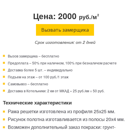
Телефон:
Режим работы:
Цена: 2000
руб./м
2
Круглосуточно!
+7 (495) 003-40-74
Вызвать замерщика
Срок изготовления: от 2 дней
Вызов замерщика – бесплатно
Предоплата – 50% при наличном, 100% при безналичом расчете
Доставка более 5 шт. – индивидуально
Подъем на этаж – от 100 руб./1 этаж
Самовывоз – бесплатно
Доставка в Котельники: 2 км от МКАД × 25 руб./км = 50 руб.
Технические характеристики
Рама решетки изготовлена из профиля 25x25 мм.
Рисунок полотна изготавливается из полосы 20х4 мм.
Возможен дополнительный заказ покраски: грунт-