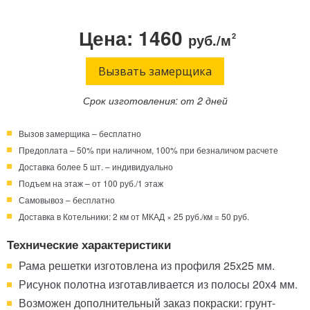
Телефон:
Режим работы:
Цена: 1460
руб./м
2
Круглосуточно!
+7 (495) 003-40-74
Вызвать замерщика
Срок изготовления: от 2 дней
Вызов замерщика – бесплатно
Предоплата – 50% при наличном, 100% при безналичом расчете
Доставка более 5 шт. – индивидуально
Подъем на этаж – от 100 руб./1 этаж
Самовывоз – бесплатно
Доставка в Котельники: 2 км от МКАД × 25 руб./км = 50 руб.
Технические характеристики
Рама решетки изготовлена из профиля 25x25 мм.
Рисунок полотна изготавливается из полосы 20х4 мм.
Возможен дополнительный заказ покраски: грунт-