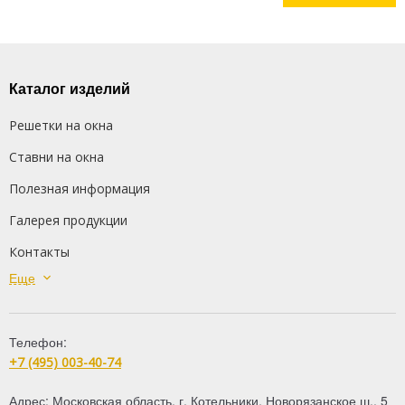
Каталог изделий
Решетки на окна
Ставни на окна
Полезная информация
Галерея продукции
Контакты
Еще
Сварные решетки
Кованые решетки
Телефон:
Распашные решетки
+7 (495) 003-40-74
Дутые решетки
Адрес:
Московская область
,
г. Котельники
,
Новорязанское ш., 5