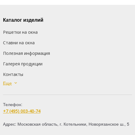
Каталог изделий
Решетки на окна
Ставни на окна
Полезная информация
Галерея продукции
Контакты
Еще
Сварные решетки
Кованые решетки
Телефон:
Распашные решетки
+7 (495) 003-40-74
Дутые решетки
Адрес:
Московская область
,
г. Котельники
,
Новорязанское ш., 5
Решетки на балкон