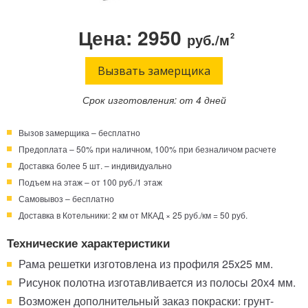
Телефон:
Режим работы:
Цена: 2950
руб./м
2
Круглосуточно!
+7 (495) 003-40-74
Вызвать замерщика
Срок изготовления: от 4 дней
Вызов замерщика – бесплатно
Предоплата – 50% при наличном, 100% при безналичом расчете
Доставка более 5 шт. – индивидуально
Подъем на этаж – от 100 руб./1 этаж
Самовывоз – бесплатно
Доставка в Котельники: 2 км от МКАД × 25 руб./км = 50 руб.
Технические характеристики
Рама решетки изготовлена из профиля 25x25 мм.
Рисунок полотна изготавливается из полосы 20х4 мм.
Возможен дополнительный заказ покраски: грунт-