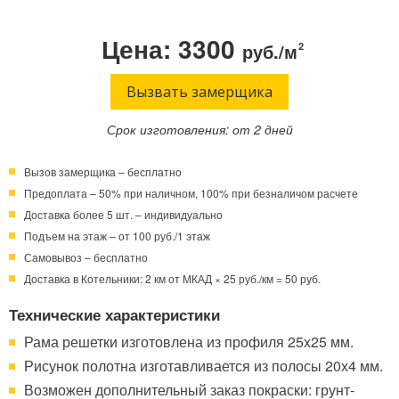
Телефон:
Режим работы:
Цена: 3300
руб./м
2
Круглосуточно!
+7 (495) 003-40-74
Вызвать замерщика
Срок изготовления: от 2 дней
Вызов замерщика – бесплатно
Предоплата – 50% при наличном, 100% при безналичом расчете
Доставка более 5 шт. – индивидуально
Подъем на этаж – от 100 руб./1 этаж
Самовывоз – бесплатно
Доставка в Котельники: 2 км от МКАД × 25 руб./км = 50 руб.
Технические характеристики
Рама решетки изготовлена из профиля 25x25 мм.
Рисунок полотна изготавливается из полосы 20х4 мм.
Возможен дополнительный заказ покраски: грунт-