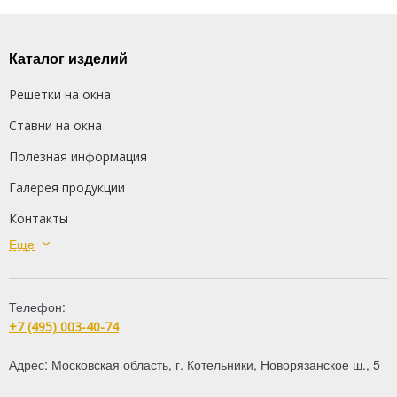
Каталог изделий
Решетки на окна
Ставни на окна
Полезная информация
Галерея продукции
Контакты
Еще
Сварные решетки
Кованые решетки
Телефон:
Распашные решетки
+7 (495) 003-40-74
Дутые решетки
Адрес:
Московская область
,
г. Котельники
,
Новорязанское ш., 5
Решетки на балкон