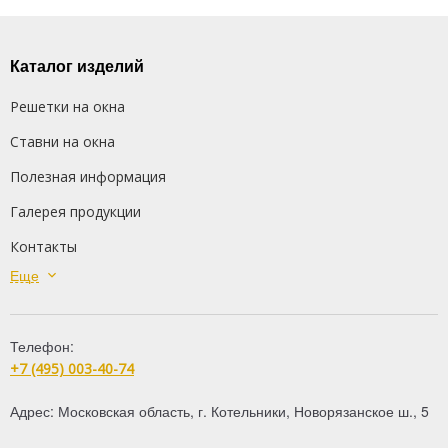
Каталог изделий
Решетки на окна
Ставни на окна
Полезная информация
Галерея продукции
Контакты
Еще
Сварные решетки
Кованые решетки
Телефон:
Распашные решетки
+7 (495) 003-40-74
Дутые решетки
Адрес:
Московская область
,
г. Котельники
,
Новорязанское ш., 5
Решетки на балкон