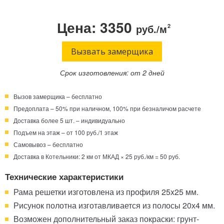
Телефон:
Режим работы:
Цена: 3350
руб./м
2
Круглосуточно!
+7 (495) 003-40-74
Вызвать замерщика
Срок изготовления: от 2 дней
Вызов замерщика – бесплатно
Предоплата – 50% при наличном, 100% при безналичом расчете
Доставка более 5 шт. – индивидуально
Подъем на этаж – от 100 руб./1 этаж
Самовывоз – бесплатно
Доставка в Котельники: 2 км от МКАД × 25 руб./км = 50 руб.
Технические характеристики
Рама решетки изготовлена из профиля 25x25 мм.
Рисунок полотна изготавливается из полосы 20х4 мм.
Возможен дополнительный заказ покраски: грунт-