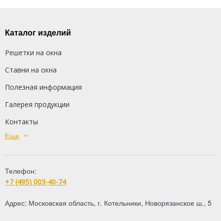
Каталог изделий
Решетки на окна
Ставни на окна
Полезная информация
Галерея продукции
Контакты
Еще
Сварные решетки
Кованые решетки
Телефон:
Распашные решетки
+7 (495) 003-40-74
Дутые решетки
Адрес:
Московская область
,
г. Котельники
,
Новорязанское ш., 5
Решетки на балкон