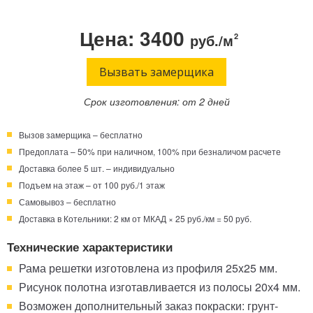
Телефон:
Режим работы:
Цена: 3400
руб./м
2
Круглосуточно!
+7 (495) 003-40-74
Вызвать замерщика
Срок изготовления: от 2 дней
Вызов замерщика – бесплатно
Предоплата – 50% при наличном, 100% при безналичом расчете
Доставка более 5 шт. – индивидуально
Подъем на этаж – от 100 руб./1 этаж
Самовывоз – бесплатно
Доставка в Котельники: 2 км от МКАД × 25 руб./км = 50 руб.
Технические характеристики
Рама решетки изготовлена из профиля 25x25 мм.
Рисунок полотна изготавливается из полосы 20х4 мм.
Возможен дополнительный заказ покраски: грунт-