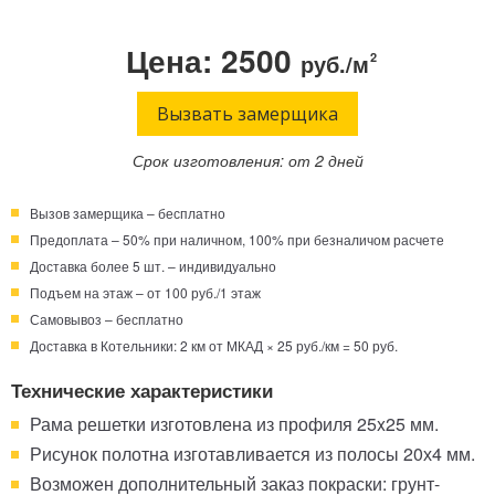
Телефон:
Режим работы:
Цена: 2500
руб./м
2
Круглосуточно!
+7 (495) 003-40-74
Вызвать замерщика
Срок изготовления: от 2 дней
Вызов замерщика – бесплатно
Предоплата – 50% при наличном, 100% при безналичом расчете
Доставка более 5 шт. – индивидуально
Подъем на этаж – от 100 руб./1 этаж
Самовывоз – бесплатно
Доставка в Котельники: 2 км от МКАД × 25 руб./км = 50 руб.
Технические характеристики
Рама решетки изготовлена из профиля 25x25 мм.
Рисунок полотна изготавливается из полосы 20х4 мм.
Возможен дополнительный заказ покраски: грунт-