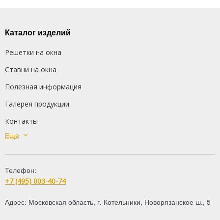
Каталог изделий
Решетки на окна
Ставни на окна
Полезная информация
Галерея продукции
Контакты
Еще
Сварные решетки
Кованые решетки
Телефон:
Распашные решетки
+7 (495) 003-40-74
Дутые решетки
Адрес:
Московская область
,
г. Котельники
,
Новорязанское ш., 5
Решетки на балкон