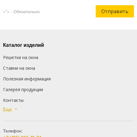
Отправить
«*» - Обязательно
Каталог изделий
Решетки на окна
Ставни на окна
Полезная информация
Галерея продукции
Контакты
Еще
Сварные решетки
Кованые решетки
Телефон:
Распашные решетки