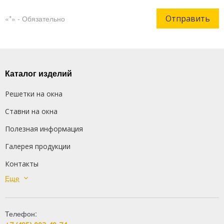
Отправить
«*» - Обязательно
Каталог изделий
Решетки на окна
Ставни на окна
Полезная информация
Галерея продукции
Контакты
Еще
Сварные решетки
Кованые решетки
Телефон:
Распашные решетки