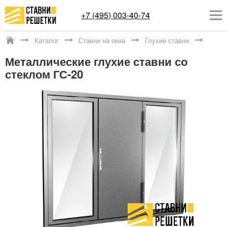
+7 (495) 003-40-74
Каталог
Ставни на окна
Глухие ставни
Котельники
Металлические глухие ставни со
ОКОННЫЕ РЕШЕТКИ
стеклом ГС-20
СТАВНИ НА ОКНА
КАТАЛОГ
УСЛУГИ
ДОСТАВКА
О НАС
КОНТАКТЫ
Заказать обратный звонок