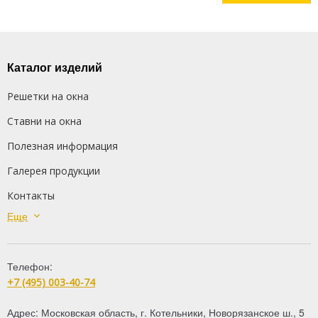
Каталог изделий
Решетки на окна
Ставни на окна
Полезная информация
Галерея продукции
Контакты
Еще
Сварные решетки
Кованые решетки
Телефон:
Распашные решетки
+7 (495) 003-40-74
Дутые решетки
Адрес:
Московская область
,
г. Котельники
,
Новорязанское ш., 5