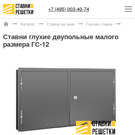
+7 (495) 003-40-74
Каталог
Ставни на окна
Глухие ставни
Котельники
Ставни глухие двупольные малого
ОКОННЫЕ РЕШЕТКИ
размера ГС-12
СТАВНИ НА ОКНА
КАТАЛОГ
УСЛУГИ
ДОСТАВКА
О НАС
КОНТАКТЫ
Заказать обратный звонок