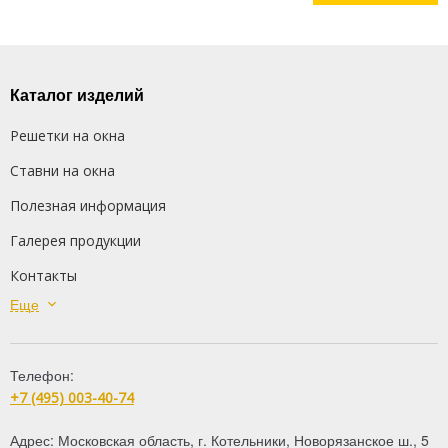
Каталог изделий
Решетки на окна
Ставни на окна
Полезная информация
Галерея продукции
Контакты
Еще
Сварные решетки
Кованые решетки
Телефон:
Распашные решетки
+7 (495) 003-40-74
Дутые решетки
Адрес:
Московская область
,
г. Котельники
,
Новорязанское ш., 5