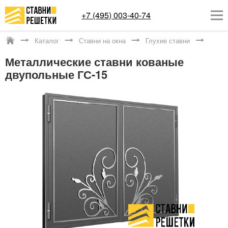
+7 (495) 003-40-74
Каталог
Ставни на окна
Глухие ставни
Котельники
Металлические ставни кованые
ОКОННЫЕ РЕШЕТКИ
двупольные ГС-15
СТАВНИ НА ОКНА
КАТАЛОГ
УСЛУГИ
ДОСТАВКА
О НАС
КОНТАКТЫ
Заказать обратный звонок