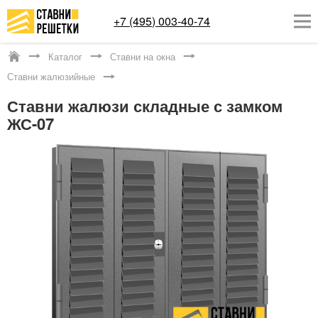
+7 (495) 003-40-74
Каталог
Ставни на окна
Котельники
Ставни жалюзийные
ОКОННЫЕ РЕШЕТКИ
Ставни жалюзи складные с замком
ЖС-07
СТАВНИ НА ОКНА
КАТАЛОГ
УСЛУГИ
ДОСТАВКА
О НАС
КОНТАКТЫ
Заказать обратный звонок