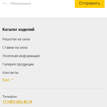
Отправить
«*» - Обязательно
Каталог изделий
Решетки на окна
Ставни на окна
Полезная информация
Галерея продукции
Контакты
Еще
Сварные решетки
Кованые решетки
Телефон:
Распашные решетки
+7 (495) 003-40-74
Дутые решетки