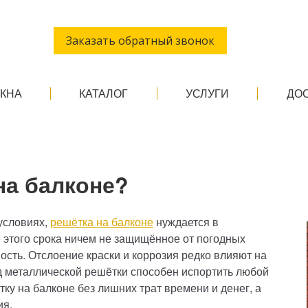
Заказать обратный звонок
ОКНА
КАТАЛОГ
УСЛУГИ
ДО
на балконе?
условиях,
решётка на балконе
нуждается в
е этого срока ничем не защищённое от погодных
ость. Отслоение краски и коррозия редко влияют на
д металлической решётки способен испортить любой
ку на балконе без лишних трат времени и денег, а
ия.