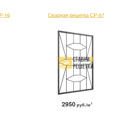
Р-16
Сварная решетка СР-07
2950
руб./м
2