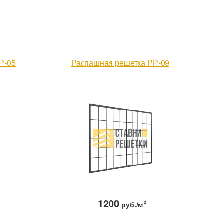
Р-05
Распашная решетка РР-09
1200
руб./м
2