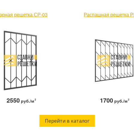
арная решетка СР-03
Распашная решетка Р
2550
1700
руб./м
2
руб./м
2
Перейти в каталог