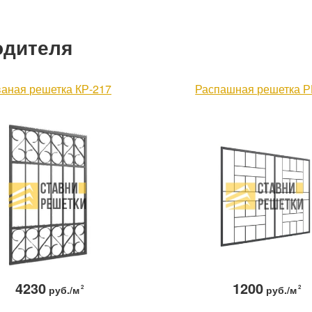
одителя
ваная решетка КР-217
Распашная решетка Р
4230
1200
руб./м
2
руб./м
2