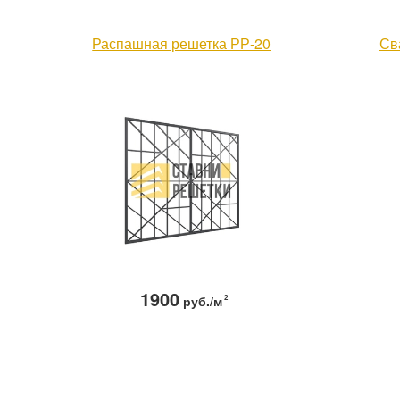
Распашная решетка РР-20
Св
1900
руб./м
2