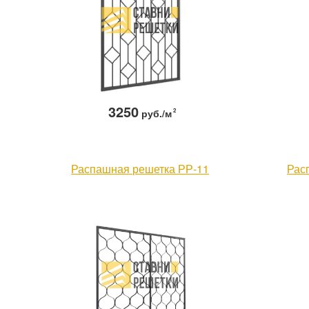
3250
руб./м
2
Распашная решетка РР-11
Рас