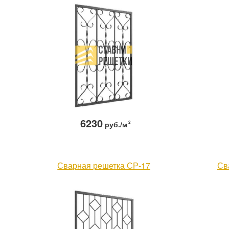
6230
руб./м
2
Сварная решетка СР-17
Св