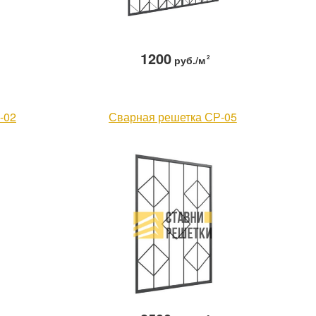
1200
руб./м
2
-02
Сварная решетка СР-05