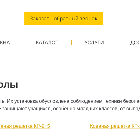
Заказать обратный звонок
ОКНА
КАТАЛОГ
УСЛУГИ
ДО
колы
сть. Их установка обусловлена соблюдением техники безоп
 защищают учащихся, особенно младших классов, от выпад
ваная решетка КР-215
Кованая решетка КР-