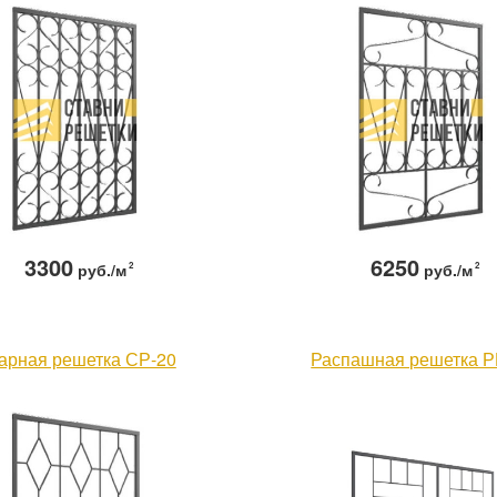
3300
6250
руб./м
2
руб./м
2
арная решетка СР-20
Распашная решетка Р