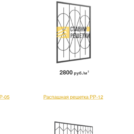
2800
руб./м
2
Р-05
Распашная решетка РР-12