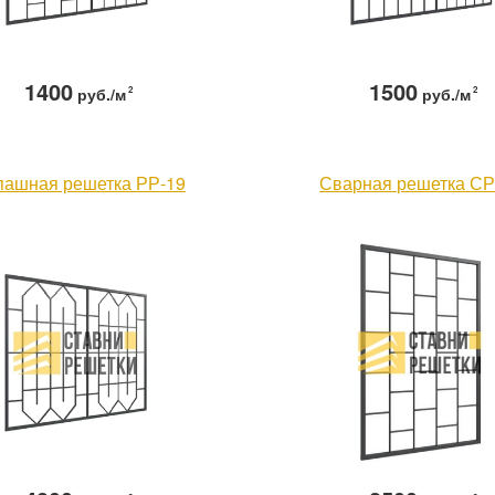
1400
1500
руб./м
2
руб./м
2
пашная решетка РР-19
Сварная решетка СР