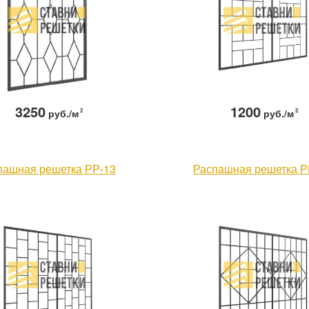
3250
1200
руб./м
2
руб./м
2
пашная решетка РР-13
Распашная решетка Р