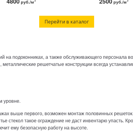
4800
2500
руб./м
2
руб./м
2
Перейти в каталог
ий на подоконниках, а также обслуживающего персонала в
, металлические решетчатые конструкции всегда устанавли
м уровне.
ажах выше первого, возможен монтаж половинных решеток
ье стекол такое ограждение не даст инвентарю упасть. Кро
печит ему безопасную работу на высоте.