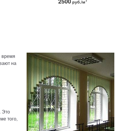
2500
руб./м
2
о время
вают на
. Это
ме того,