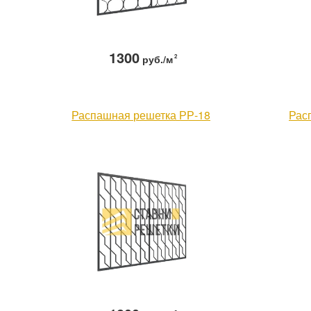
1300
руб./м
2
Распашная решетка РР-18
Рас